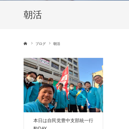
朝活
ホーム
ブログ
朝活
本日は自民党豊中支部統一行
動DAY